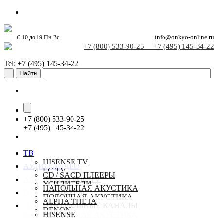
С 10 до 19 Пн-Вс
info@onkyo-online.ru
+7 (800) 533-90-25
+7 (495) 145-34-22
Tel: +7 (495) 145-34-22
+
7 (800) 533-90-25
+
7 (495) 145-34-22
ТВ
HISENSE TV
АУДИО-ВИДЕО
LG TV
CD / SACD ПЛЕЕРЫ
АКУСТИКА
PANASONIC TV
УСИЛИТЕЛИ
SAMSUNG TV
НАПОЛЬНАЯ АКУСТИКА
DJ
РЕСИВЕРЫ
SONY TV
ПОЛОЧНАЯ АКУСТИКА
СТЕРЕО РЕСИВЕРЫ
ALPHA THETA
ПРОЕКТОРЫ
TCL TV
ЦЕНТРАЛЬНЫЕ КАНАЛЫ
СЕТЕВЫЕ ПЛЕЕРЫ
DENON
Pioneer-online.ru
НАСТЕННАЯ АКУСТИКА
HISENSE