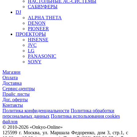
НАСТОЛЬНЫЕ АС-СИСТЕМЫ
САБВУФЕРЫ
DJ
ALPHA THETA
DENON
PIONEER
ПРОЕКТОРЫ
HISENSE
JVC
LG
PANASONIC
SONY
Магазин
Оплата
Доставка
Сервис-центры
Прайс листы
Дог. оферты
Контакты
Политика конфиденциальности
Политика обработки
персональных данных
Политика использования cookies
файлов
© 2010-2026 «Onkyo-Online»
125599 г. Москва, ул. Маршала Федоренко, дом 3, стр.1, с