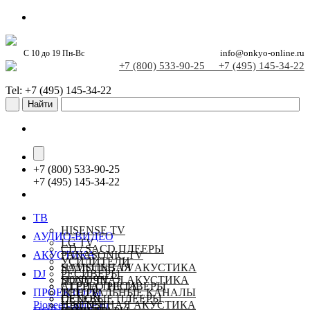
С 10 до 19 Пн-Вс
info@onkyo-online.ru
+7 (800) 533-90-25
+7 (495) 145-34-22
Tel: +7 (495) 145-34-22
+
7 (800) 533-90-25
+
7 (495) 145-34-22
ТВ
HISENSE TV
АУДИО-ВИДЕО
LG TV
CD / SACD ПЛЕЕРЫ
АКУСТИКА
PANASONIC TV
УСИЛИТЕЛИ
SAMSUNG TV
НАПОЛЬНАЯ АКУСТИКА
DJ
РЕСИВЕРЫ
SONY TV
ПОЛОЧНАЯ АКУСТИКА
СТЕРЕО РЕСИВЕРЫ
ALPHA THETA
ПРОЕКТОРЫ
TCL TV
ЦЕНТРАЛЬНЫЕ КАНАЛЫ
СЕТЕВЫЕ ПЛЕЕРЫ
DENON
Pioneer-online.ru
НАСТЕННАЯ АКУСТИКА
HISENSE