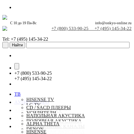
С 10 до 19 Пн-Вс
info@onkyo-online.ru
+7 (800) 533-90-25
+7 (495) 145-34-22
Tel: +7 (495) 145-34-22
+
7 (800) 533-90-25
+
7 (495) 145-34-22
ТВ
HISENSE TV
АУДИО-ВИДЕО
LG TV
CD / SACD ПЛЕЕРЫ
АКУСТИКА
PANASONIC TV
УСИЛИТЕЛИ
SAMSUNG TV
НАПОЛЬНАЯ АКУСТИКА
DJ
РЕСИВЕРЫ
SONY TV
ПОЛОЧНАЯ АКУСТИКА
СТЕРЕО РЕСИВЕРЫ
ALPHA THETA
ПРОЕКТОРЫ
TCL TV
ЦЕНТРАЛЬНЫЕ КАНАЛЫ
СЕТЕВЫЕ ПЛЕЕРЫ
DENON
Pioneer-online.ru
НАСТЕННАЯ АКУСТИКА
HISENSE