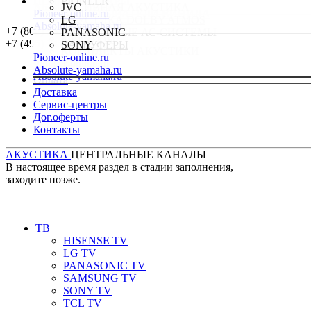
ПОДДЕРЖКА
САУНДБАРЫ
PIONEER
Absolute-yamaha.ru
АКТИВНАЯ АКУСТИКА
JVC
Pioneer-online.ru
ПРОИГРЫВАТЕЛИ ВИНИЛА
АКУСТИКА DOLBY ATMOS
LG
Absolute-yamaha.ru
НАУШНИКИ
+
7 (800) 533-90-25
НАСТОЛЬНЫЕ АС-СИСТЕМЫ
PANASONIC
Комплекты
+
7 (495) 145-34-22
САБВУФЕРЫ
SONY
КОМПЛЕКТЫ АКУСТИКИ
Pioneer-online.ru
Pioneer-online.ru
Pioneer-online.ru
Магазин
Absolute-yamaha.ru
Absolute-yamaha.ru
Absolute-yamaha.ru
Оплата
Доставка
Сервис-центры
Дог.оферты
Контакты
АКУСТИКА
ЦЕНТРАЛЬНЫЕ КАНАЛЫ
В настоящее время раздел в стадии заполнения,
заходите позже.
ТВ
HISENSE TV
LG TV
PANASONIC TV
SAMSUNG TV
SONY TV
TCL TV