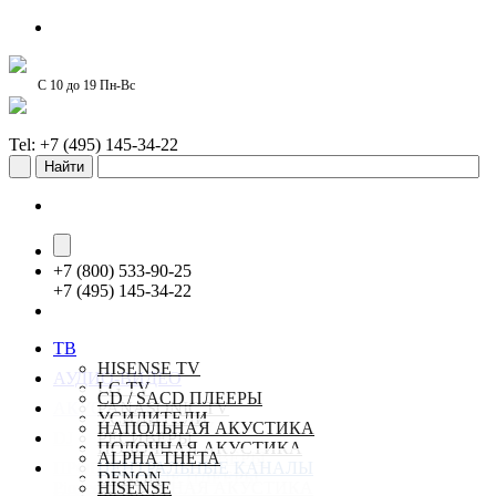
С 10 до 19 Пн-Вс
Tel: +7 (495) 145-34-22
+
7 (800) 533-90-25
+
7 (495) 145-34-22
ТВ
HISENSE TV
АУДИО-ВИДЕО
LG TV
CD / SACD ПЛЕЕРЫ
АКУСТИКА
PANASONIC TV
УСИЛИТЕЛИ
SAMSUNG TV
НАПОЛЬНАЯ АКУСТИКА
DJ
РЕСИВЕРЫ
SONY TV
ПОЛОЧНАЯ АКУСТИКА
СТЕРЕО РЕСИВЕРЫ
ALPHA THETA
ПРОЕКТОРЫ
TCL TV
ЦЕНТРАЛЬНЫЕ КАНАЛЫ
СЕТЕВЫЕ ПЛЕЕРЫ
DENON
Pioneer-online.ru
НАСТЕННАЯ АКУСТИКА
HISENSE