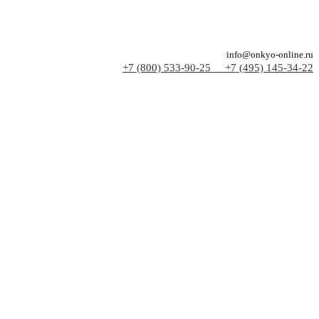
info@onkyo-online.ru
+7 (800) 533-90-25
+7 (495) 145-34-22