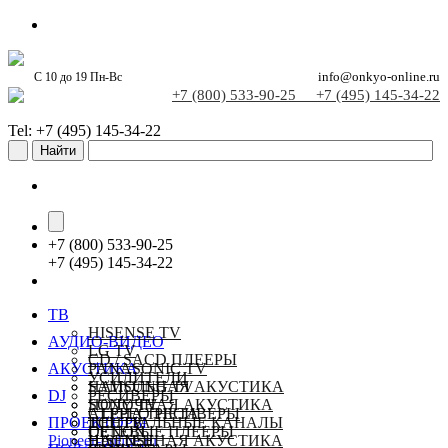
С 10 до 19 Пн-Вс
info@onkyo-online.ru
+7 (800) 533-90-25
+7 (495) 145-34-22
Tel: +7 (495) 145-34-22
+
7 (800) 533-90-25
+
7 (495) 145-34-22
ТВ
HISENSE TV
АУДИО-ВИДЕО
LG TV
CD / SACD ПЛЕЕРЫ
АКУСТИКА
PANASONIC TV
УСИЛИТЕЛИ
SAMSUNG TV
НАПОЛЬНАЯ АКУСТИКА
DJ
РЕСИВЕРЫ
SONY TV
ПОЛОЧНАЯ АКУСТИКА
СТЕРЕО РЕСИВЕРЫ
ALPHA THETA
ПРОЕКТОРЫ
TCL TV
ЦЕНТРАЛЬНЫЕ КАНАЛЫ
СЕТЕВЫЕ ПЛЕЕРЫ
DENON
Pioneer-online.ru
НАСТЕННАЯ АКУСТИКА
HISENSE