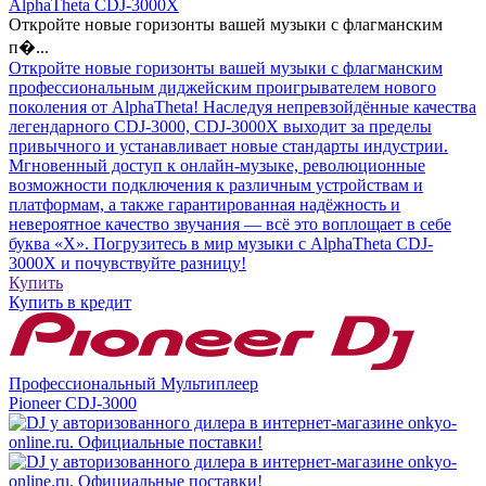
AlphaTheta CDJ-3000X
Откройте новые горизонты вашей музыки с флагманским
п�...
Откройте новые горизонты вашей музыки с флагманским
профессиональным диджейским проигрывателем нового
поколения от AlphaTheta! Наследуя непревзойдённые качества
легендарного CDJ-3000, CDJ-3000X выходит за пределы
привычного и устанавливает новые стандарты индустрии.
Мгновенный доступ к онлайн-музыке, революционные
возможности подключения к различным устройствам и
платформам, а также гарантированная надёжность и
невероятное качество звучания — всё это воплощает в себе
буква «X». Погрузитесь в мир музыки с AlphaTheta CDJ-
3000X и почувствуйте разницу!
Купить
Купить
в кредит
Профессиональный Мультиплеер
Pioneer CDJ-3000