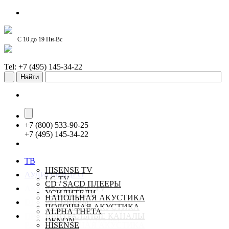
С 10 до 19 Пн-Вс
Tel: +7 (495) 145-34-22
+
7 (800) 533-90-25
+
7 (495) 145-34-22
ТВ
HISENSE TV
АУДИО-ВИДЕО
LG TV
CD / SACD ПЛЕЕРЫ
АКУСТИКА
PANASONIC TV
УСИЛИТЕЛИ
SAMSUNG TV
НАПОЛЬНАЯ АКУСТИКА
DJ
РЕСИВЕРЫ
SONY TV
ПОЛОЧНАЯ АКУСТИКА
СТЕРЕО РЕСИВЕРЫ
ALPHA THETA
ПРОЕКТОРЫ
TCL TV
ЦЕНТРАЛЬНЫЕ КАНАЛЫ
СЕТЕВЫЕ ПЛЕЕРЫ
DENON
Pioneer-online.ru
НАСТЕННАЯ АКУСТИКА
HISENSE