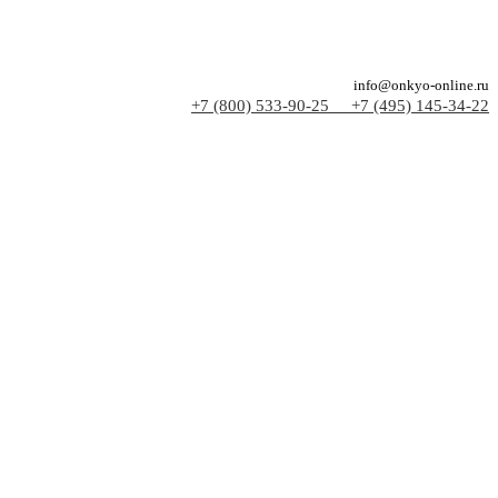
info@onkyo-online.ru
+7 (800) 533-90-25
+7 (495) 145-34-22